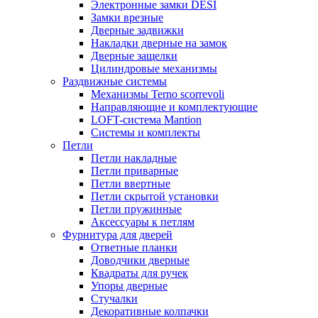
Электронные замки DESI
Замки врезные
Дверные задвижки
Накладки дверные на замок
Дверные защелки
Цилиндровые механизмы
Раздвижные системы
Механизмы Terno scorrevoli
Направляющие и комплектующие
LOFT-cистема Mantion
Системы и комплекты
Петли
Петли накладные
Петли приварные
Петли ввертные
Петли скрытой установки
Петли пружинные
Аксессуары к петлям
Фурнитура для дверей
Ответные планки
Доводчики дверные
Квадраты для ручек
Упоры дверные
Стучалки
Декоративные колпачки