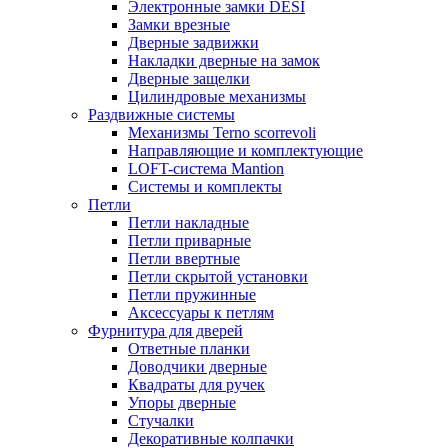
Электронные замки DESI
Замки врезные
Дверные задвижки
Накладки дверные на замок
Дверные защелки
Цилиндровые механизмы
Раздвижные системы
Механизмы Terno scorrevoli
Направляющие и комплектующие
LOFT-cистема Mantion
Системы и комплекты
Петли
Петли накладные
Петли приварные
Петли ввертные
Петли скрытой установки
Петли пружинные
Аксессуары к петлям
Фурнитура для дверей
Ответные планки
Доводчики дверные
Квадраты для ручек
Упоры дверные
Стучалки
Декоративные колпачки