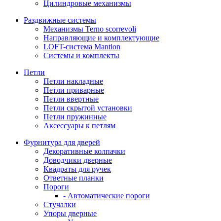
Цилиндровые механизмы
Раздвижные системы
Механизмы Terno scorrevoli
Направляющие и комплектующие
LOFT-cистема Mantion
Системы и комплекты
Петли
Петли накладные
Петли приварные
Петли ввертные
Петли скрытой установки
Петли пружинные
Аксессуары к петлям
Фурнитура для дверей
Декоративные колпачки
Доводчики дверные
Квадраты для ручек
Ответные планки
Пороги
- Автоматические пороги
Стучалки
Упоры дверные