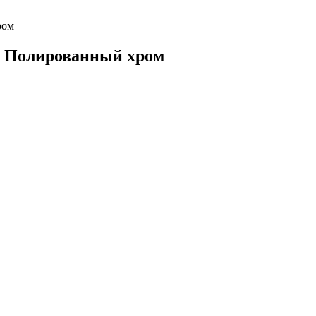
ром
va Полированный хром