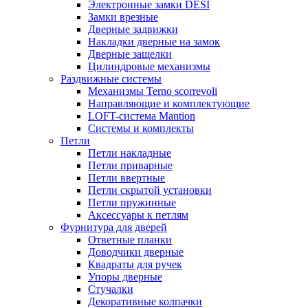
Электронные замки DESI
Замки врезные
Дверные задвижки
Накладки дверные на замок
Дверные защелки
Цилиндровые механизмы
Раздвижные системы
Механизмы Terno scorrevoli
Направляющие и комплектующие
LOFT-cистема Mantion
Системы и комплекты
Петли
Петли накладные
Петли приварные
Петли ввертные
Петли скрытой установки
Петли пружинные
Аксессуары к петлям
Фурнитура для дверей
Ответные планки
Доводчики дверные
Квадраты для ручек
Упоры дверные
Стучалки
Декоративные колпачки