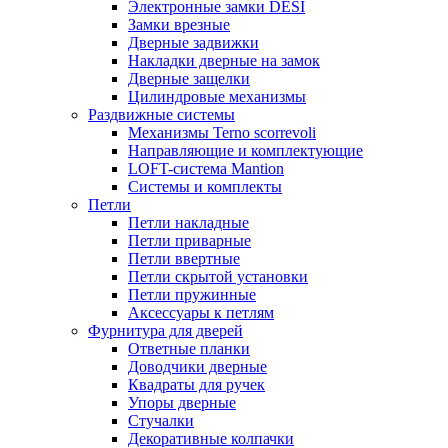
Электронные замки DESI
Замки врезные
Дверные задвижки
Накладки дверные на замок
Дверные защелки
Цилиндровые механизмы
Раздвижные системы
Механизмы Terno scorrevoli
Направляющие и комплектующие
LOFT-cистема Mantion
Системы и комплекты
Петли
Петли накладные
Петли приварные
Петли ввертные
Петли скрытой установки
Петли пружинные
Аксессуары к петлям
Фурнитура для дверей
Ответные планки
Доводчики дверные
Квадраты для ручек
Упоры дверные
Стучалки
Декоративные колпачки