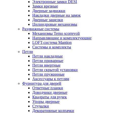
Электронные замки DESI
Замки врезные
Дверные задвижки
Накладки дверные на замок
Дверные защелки
Цилиндровые механизмы
Раздвижные системы
Механизмы Terno scorrevoli
Направляющие и комплектующие
LOFT-cистема Mantion
Системы и комплекты
Петли
Петли накладные
Петли приварные
Петли ввертные
Петли скрытой установки
Петли пружинные
Аксессуары к петлям
Фурнитура для дверей
Ответные планки
Доводчики дверные
Квадраты для ручек
Упоры дверные
Стучалки
Декоративные колпачки