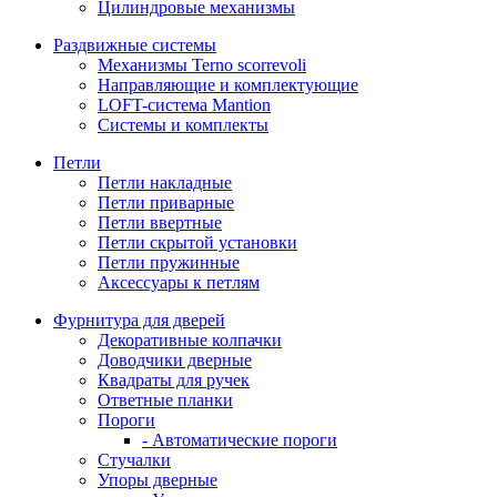
Цилиндровые механизмы
Раздвижные системы
Механизмы Terno scorrevoli
Направляющие и комплектующие
LOFT-cистема Mantion
Системы и комплекты
Петли
Петли накладные
Петли приварные
Петли ввертные
Петли скрытой установки
Петли пружинные
Аксессуары к петлям
Фурнитура для дверей
Декоративные колпачки
Доводчики дверные
Квадраты для ручек
Ответные планки
Пороги
- Автоматические пороги
Стучалки
Упоры дверные