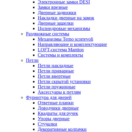
Электронные замки DESI
Замки врезные
Дверные задвижки
Накладки дверные на замок
Дверные защелки
Цилиндровые механизмы
Раздвижные системы
Механизмы Terno scorrevoli
Направляющие и комплектующие
LOFT-cистема Mantion
Системы и комплекты
Петли
Петли накладные
Петли приварные
Петли ввертные
Петли скрытой установки
Петли пружинные
Аксессуары к петлям
Фурнитура для дверей
Ответные планки
Доводчики дверные
Квадраты для ручек
Упоры дверные
Стучалки
Декоративные колпачки