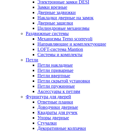
Электронные замки DESI
Замки врезные
Дверные задвижки
Накладки дверные на замок
Дверные защелки
Цилиндровые механизмы
Раздвижные системы
Механизмы Terno scorrevoli
Направляющие и комплектующие
LOFT-cистема Mantion
Системы и комплекты
Петли
Петли накладные
Петли приварные
Петли ввертные
Петли скрытой установки
Петли пружинные
Аксессуары к петлям
Фурнитура для дверей
Ответные планки
Доводчики дверные
Квадраты для ручек
Упоры дверные
Стучалки
Декоративные колпачки