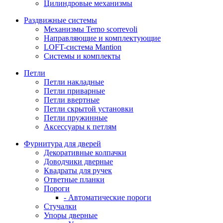
Цилиндровые механизмы
Раздвижные системы
Механизмы Terno scorrevoli
Направляющие и комплектующие
LOFT-cистема Mantion
Системы и комплекты
Петли
Петли накладные
Петли приварные
Петли ввертные
Петли скрытой установки
Петли пружинные
Аксессуары к петлям
Фурнитура для дверей
Декоративные колпачки
Доводчики дверные
Квадраты для ручек
Ответные планки
Пороги
- Автоматические пороги
Стучалки
Упоры дверные