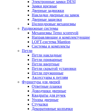
Электронные замки DESI
Замки врезные
Дверные задвижки
Накладки дверные на замок
Дверные защелки
Цилиндровые механизмы
Раздвижные системы
Механизмы Terno scorrevoli
Направляющие и комплектующие
LOFT-cистема Mantion
Системы и комплекты
Петли
Петли накладные
Петли приварные
Петли ввертные
Петли скрытой установки
Петли пружинные
Аксессуары к петлям
Фурнитура для дверей
Ответные планки
Доводчики дверные
Квадраты для ручек
Упоры дверные
Стучалки
Декоративные колпачки