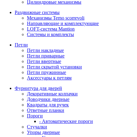
Цилиндровые механизмы
Раздвижные системы
Механизмы Terno scorrevoli
Направляющие и комплектующие
LOFT-cистема Mantion
Системы и комплекты
Петли
Петли накладные
Петли приварные
Петли ввертные
Петли скрытой установки
Петли пружинные
Аксессуары к петлям
Фурнитура для дверей
Декоративные колпачки
Доводчики дверные
Квадраты для ручек
Ответные планки
Пороги
- Автоматические пороги
Стучалки
Упоры дверные