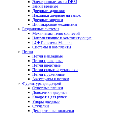
Электронные замки DESI
Замки врезные
Дверные задвижки
Накладки дверные на замок
Дверные защелки
Цилиндровые механизмы
Раздвижные системы
Механизмы Terno scorrevoli
Направляющие и комплектующие
LOFT-cистема Mantion
Системы и комплекты
Петли
Петли накладные
Петли приварные
Петли ввертные
Петли скрытой установки
Петли пружинные
Аксессуары к петлям
Фурнитура для дверей
Ответные планки
Доводчики дверные
Квадраты для ручек
Упоры дверные
Стучалки
Декоративные колпачки