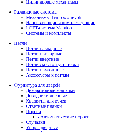
Цилиндровые механизмы
Раздвижные системы
Механизмы Terno scorrevoli
Направляющие и комплектующие
LOFT-cистема Mantion
Системы и комплекты
Петли
Петли накладные
Петли приварные
Петли ввертные
Петли скрытой установки
Петли пружинные
Аксессуары к петлям
Фурнитура для дверей
Декоративные колпачки
Доводчики дверные
Квадраты для ручек
Ответные планки
Пороги
- Автоматические пороги
Стучалки
Упоры дверные