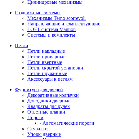
Цилиндровые механизмы
Раздвижные системы
Механизмы Terno scorrevoli
Направляющие и комплектующие
LOFT-cистема Mantion
Системы и комплекты
Петли
Петли накладные
Петли приварные
Петли ввертные
Петли скрытой установки
Петли пружинные
Аксессуары к петлям
Фурнитура для дверей
Декоративные колпачки
Доводчики дверные
Квадраты для ручек
Ответные планки
Пороги
- Автоматические пороги
Стучалки
Упоры дверные