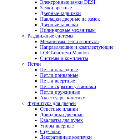
Электронные замки DESI
Замки врезные
Дверные задвижки
Накладки дверные на замок
Дверные защелки
Цилиндровые механизмы
Раздвижные системы
Механизмы Terno scorrevoli
Направляющие и комплектующие
LOFT-cистема Mantion
Системы и комплекты
Петли
Петли накладные
Петли приварные
Петли ввертные
Петли скрытой установки
Петли пружинные
Аксессуары к петлям
Фурнитура для дверей
Ответные планки
Доводчики дверные
Квадраты для ручек
Упоры дверные
Стучалки
Декоративные колпачки