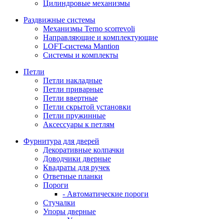
Цилиндровые механизмы
Раздвижные системы
Механизмы Terno scorrevoli
Направляющие и комплектующие
LOFT-cистема Mantion
Системы и комплекты
Петли
Петли накладные
Петли приварные
Петли ввертные
Петли скрытой установки
Петли пружинные
Аксессуары к петлям
Фурнитура для дверей
Декоративные колпачки
Доводчики дверные
Квадраты для ручек
Ответные планки
Пороги
- Автоматические пороги
Стучалки
Упоры дверные