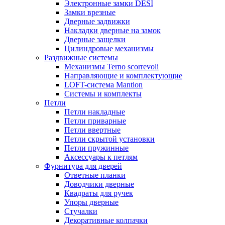
Электронные замки DESI
Замки врезные
Дверные задвижки
Накладки дверные на замок
Дверные защелки
Цилиндровые механизмы
Раздвижные системы
Механизмы Terno scorrevoli
Направляющие и комплектующие
LOFT-cистема Mantion
Системы и комплекты
Петли
Петли накладные
Петли приварные
Петли ввертные
Петли скрытой установки
Петли пружинные
Аксессуары к петлям
Фурнитура для дверей
Ответные планки
Доводчики дверные
Квадраты для ручек
Упоры дверные
Стучалки
Декоративные колпачки