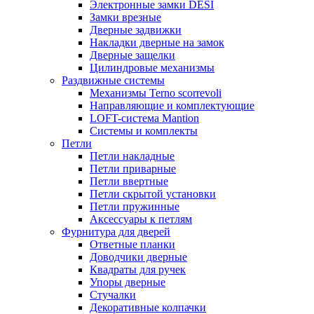
Электронные замки DESI
Замки врезные
Дверные задвижки
Накладки дверные на замок
Дверные защелки
Цилиндровые механизмы
Раздвижные системы
Механизмы Terno scorrevoli
Направляющие и комплектующие
LOFT-cистема Mantion
Системы и комплекты
Петли
Петли накладные
Петли приварные
Петли ввертные
Петли скрытой установки
Петли пружинные
Аксессуары к петлям
Фурнитура для дверей
Ответные планки
Доводчики дверные
Квадраты для ручек
Упоры дверные
Стучалки
Декоративные колпачки