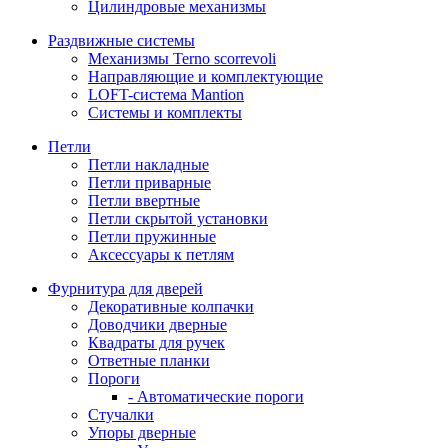
Цилиндровые механизмы
Раздвижные системы
Механизмы Terno scorrevoli
Направляющие и комплектующие
LOFT-cистема Mantion
Системы и комплекты
Петли
Петли накладные
Петли приварные
Петли ввертные
Петли скрытой установки
Петли пружинные
Аксессуары к петлям
Фурнитура для дверей
Декоративные колпачки
Доводчики дверные
Квадраты для ручек
Ответные планки
Пороги
- Автоматические пороги
Стучалки
Упоры дверные