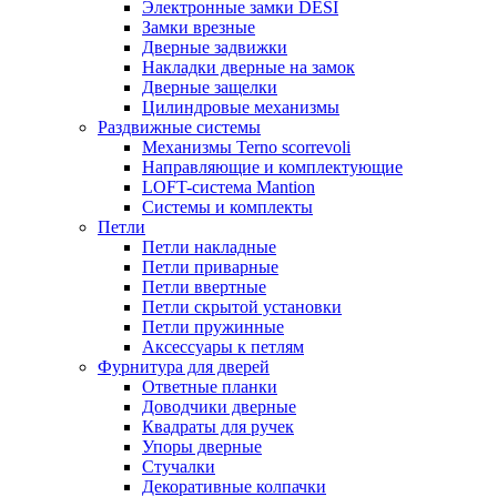
Электронные замки DESI
Замки врезные
Дверные задвижки
Накладки дверные на замок
Дверные защелки
Цилиндровые механизмы
Раздвижные системы
Механизмы Terno scorrevoli
Направляющие и комплектующие
LOFT-cистема Mantion
Системы и комплекты
Петли
Петли накладные
Петли приварные
Петли ввертные
Петли скрытой установки
Петли пружинные
Аксессуары к петлям
Фурнитура для дверей
Ответные планки
Доводчики дверные
Квадраты для ручек
Упоры дверные
Стучалки
Декоративные колпачки