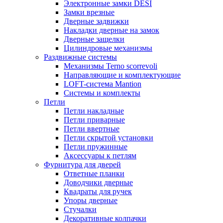
Электронные замки DESI
Замки врезные
Дверные задвижки
Накладки дверные на замок
Дверные защелки
Цилиндровые механизмы
Раздвижные системы
Механизмы Terno scorrevoli
Направляющие и комплектующие
LOFT-cистема Mantion
Системы и комплекты
Петли
Петли накладные
Петли приварные
Петли ввертные
Петли скрытой установки
Петли пружинные
Аксессуары к петлям
Фурнитура для дверей
Ответные планки
Доводчики дверные
Квадраты для ручек
Упоры дверные
Стучалки
Декоративные колпачки