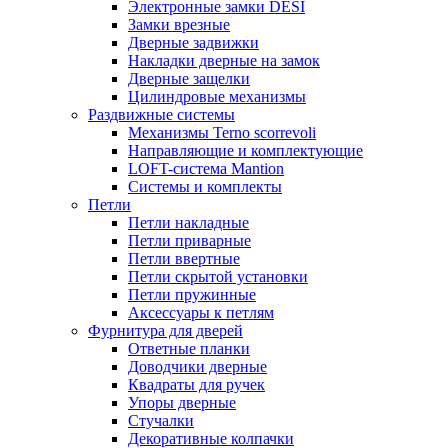
Электронные замки DESI
Замки врезные
Дверные задвижки
Накладки дверные на замок
Дверные защелки
Цилиндровые механизмы
Раздвижные системы
Механизмы Terno scorrevoli
Направляющие и комплектующие
LOFT-cистема Mantion
Системы и комплекты
Петли
Петли накладные
Петли приварные
Петли ввертные
Петли скрытой установки
Петли пружинные
Аксессуары к петлям
Фурнитура для дверей
Ответные планки
Доводчики дверные
Квадраты для ручек
Упоры дверные
Стучалки
Декоративные колпачки