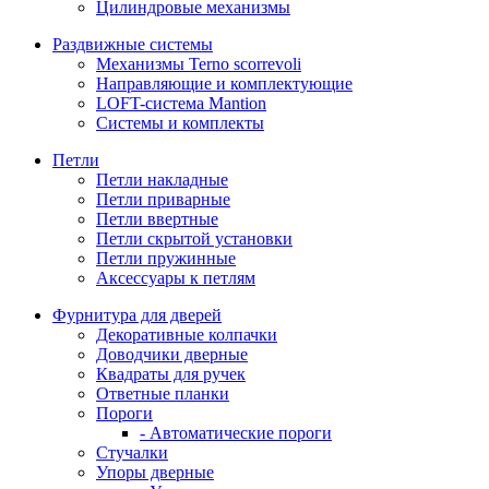
Цилиндровые механизмы
Раздвижные системы
Механизмы Terno scorrevoli
Направляющие и комплектующие
LOFT-cистема Mantion
Системы и комплекты
Петли
Петли накладные
Петли приварные
Петли ввертные
Петли скрытой установки
Петли пружинные
Аксессуары к петлям
Фурнитура для дверей
Декоративные колпачки
Доводчики дверные
Квадраты для ручек
Ответные планки
Пороги
- Автоматические пороги
Стучалки
Упоры дверные