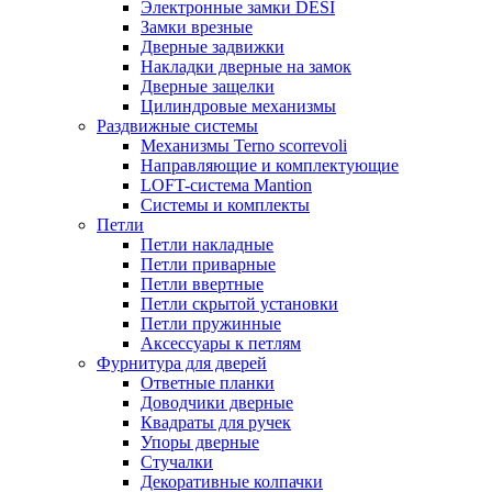
Электронные замки DESI
Замки врезные
Дверные задвижки
Накладки дверные на замок
Дверные защелки
Цилиндровые механизмы
Раздвижные системы
Механизмы Terno scorrevoli
Направляющие и комплектующие
LOFT-cистема Mantion
Системы и комплекты
Петли
Петли накладные
Петли приварные
Петли ввертные
Петли скрытой установки
Петли пружинные
Аксессуары к петлям
Фурнитура для дверей
Ответные планки
Доводчики дверные
Квадраты для ручек
Упоры дверные
Стучалки
Декоративные колпачки