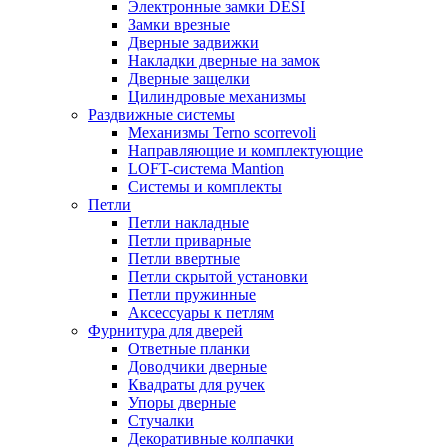
Электронные замки DESI
Замки врезные
Дверные задвижки
Накладки дверные на замок
Дверные защелки
Цилиндровые механизмы
Раздвижные системы
Механизмы Terno scorrevoli
Направляющие и комплектующие
LOFT-cистема Mantion
Системы и комплекты
Петли
Петли накладные
Петли приварные
Петли ввертные
Петли скрытой установки
Петли пружинные
Аксессуары к петлям
Фурнитура для дверей
Ответные планки
Доводчики дверные
Квадраты для ручек
Упоры дверные
Стучалки
Декоративные колпачки