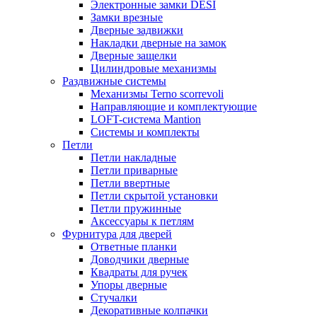
Электронные замки DESI
Замки врезные
Дверные задвижки
Накладки дверные на замок
Дверные защелки
Цилиндровые механизмы
Раздвижные системы
Механизмы Terno scorrevoli
Направляющие и комплектующие
LOFT-cистема Mantion
Системы и комплекты
Петли
Петли накладные
Петли приварные
Петли ввертные
Петли скрытой установки
Петли пружинные
Аксессуары к петлям
Фурнитура для дверей
Ответные планки
Доводчики дверные
Квадраты для ручек
Упоры дверные
Стучалки
Декоративные колпачки