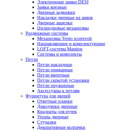
Электронные замки DESI
Замки врезные
Дверные задвижки
Накладки дверные на замок
Дверные защелки
Цилиндровые механизмы
Раздвижные системы
Механизмы Terno scorrevoli
Направляющие и комплектующие
LOFT-cистема Mantion
Системы и комплекты
Петли
Петли накладные
Петли приварные
Петли ввертные
Петли скрытой установки
Петли пружинные
Аксессуары к петлям
Фурнитура для дверей
Ответные планки
Доводчики дверные
Квадраты для ручек
Упоры дверные
Стучалки
Декоративные колпачки