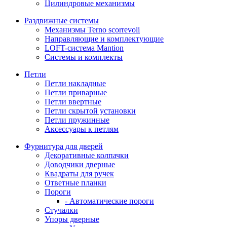
Цилиндровые механизмы
Раздвижные системы
Механизмы Terno scorrevoli
Направляющие и комплектующие
LOFT-cистема Mantion
Системы и комплекты
Петли
Петли накладные
Петли приварные
Петли ввертные
Петли скрытой установки
Петли пружинные
Аксессуары к петлям
Фурнитура для дверей
Декоративные колпачки
Доводчики дверные
Квадраты для ручек
Ответные планки
Пороги
- Автоматические пороги
Стучалки
Упоры дверные