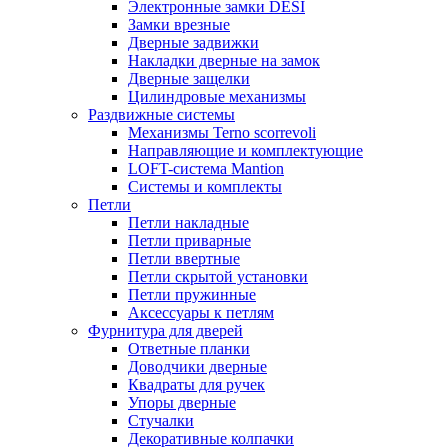
Электронные замки DESI
Замки врезные
Дверные задвижки
Накладки дверные на замок
Дверные защелки
Цилиндровые механизмы
Раздвижные системы
Механизмы Terno scorrevoli
Направляющие и комплектующие
LOFT-cистема Mantion
Системы и комплекты
Петли
Петли накладные
Петли приварные
Петли ввертные
Петли скрытой установки
Петли пружинные
Аксессуары к петлям
Фурнитура для дверей
Ответные планки
Доводчики дверные
Квадраты для ручек
Упоры дверные
Стучалки
Декоративные колпачки