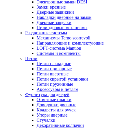
Электронные замки DESI
Замки врезные
Дверные задвижки
Накладки дверные на замок
Дверные защелки
Цилиндровые механизмы
Раздвижные системы
Механизмы Terno scorrevoli
Направляющие и комплектующие
LOFT-cистема Mantion
Системы и комплекты
Петли
Петли накладные
Петли приварные
Петли ввертные
Петли скрытой установки
Петли пружинные
Аксессуары к петлям
Фурнитура для дверей
Ответные планки
Доводчики дверные
Квадраты для ручек
Упоры дверные
Стучалки
Декоративные колпачки