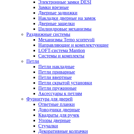
Электронные замки DESI
Замки врезные
Дверные задвижки
Накладки дверные на замок
Дверные защелки
Цилиндровые механизмы
Раздвижные системы
Механизмы Terno scorrevoli
Направляющие и комплектующие
LOFT-cистема Mantion
Системы и комплекты
Петли
Петли накладные
Петли приварные
Петли ввертные
Петли скрытой установки
Петли пружинные
Аксессуары к петлям
Фурнитура для дверей
Ответные планки
Доводчики дверные
Квадраты для ручек
Упоры дверные
Стучалки
Декоративные колпачки