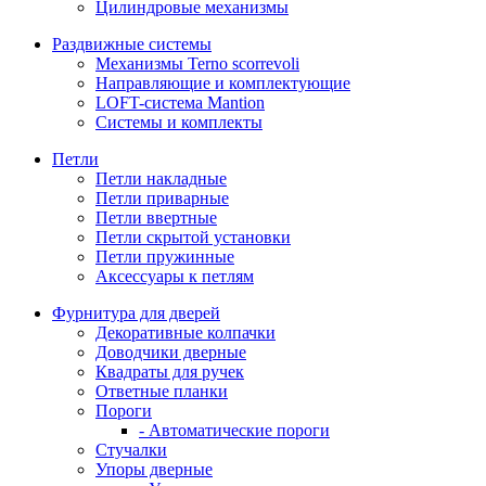
Цилиндровые механизмы
Раздвижные системы
Механизмы Terno scorrevoli
Направляющие и комплектующие
LOFT-cистема Mantion
Системы и комплекты
Петли
Петли накладные
Петли приварные
Петли ввертные
Петли скрытой установки
Петли пружинные
Аксессуары к петлям
Фурнитура для дверей
Декоративные колпачки
Доводчики дверные
Квадраты для ручек
Ответные планки
Пороги
- Автоматические пороги
Стучалки
Упоры дверные