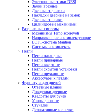
Электронные замки DESI
Замки врезные
Дверные задвижки
Накладки дверные на замок
Дверные защелки
Цилиндровые механизмы
Раздвижные системы
Механизмы Terno scorrevoli
Направляющие и комплектующие
LOFT-cистема Mantion
Системы и комплекты
Петли
Петли накладные
Петли приварные
Петли ввертные
Петли скрытой установки
Петли пружинные
Аксессуары к петлям
Фурнитура для дверей
Ответные планки
Доводчики дверные
Квадраты для ручек
Упоры дверные
Стучалки
Декоративные колпачки