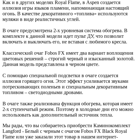
Как и в других моделях Royal Flame, в Aspen создается
иллюзия игры языков пламени, напоминающая настоящий
огонь. В качестве декоративного «топлива» используются
муляжи в виде реалистичных углей.
В очаге предусмотрена 2-х уровневая система обогрева. В
комплекте к данной модели идет пульт ДУ, что позволит
включать и выключать его, не вставая с любимого кресла.
Классический очаг Fobos FX имеет два вариант воплощения
цветовых решений – строгий черный и изысканный золотой.
Данная модель представлена в черном цвете.
С помощью специальной подсветки в очаге создается
иллюзия горящего огня. Этот эффект усиливается звуками
потрескивающих поленьев и специальным декоративным
топливом – светодиодными дровами.
В очаге также реализована функция обогрева, которая имеет
2-х ступенчатый режим. Поэтому в холодные дни его можно
использовать как дополнительный источник тепла.
Мы рады, что вы собираетесь приобрести Каминокомплект
Langford - Белый с черным с очагом Fobos FX Black Royal
Flame или уже заказали этот товар в нашем интернет-