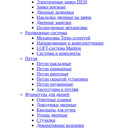
Электронные замки DESI
Замки врезные
Дверные задвижки
Накладки дверные на замок
Дверные защелки
Цилиндровые механизмы
Раздвижные системы
Механизмы Terno scorrevoli
Направляющие и комплектующие
LOFT-cистема Mantion
Системы и комплекты
Петли
Петли накладные
Петли приварные
Петли ввертные
Петли скрытой установки
Петли пружинные
Аксессуары к петлям
Фурнитура для дверей
Ответные планки
Доводчики дверные
Квадраты для ручек
Упоры дверные
Стучалки
Декоративные колпачки