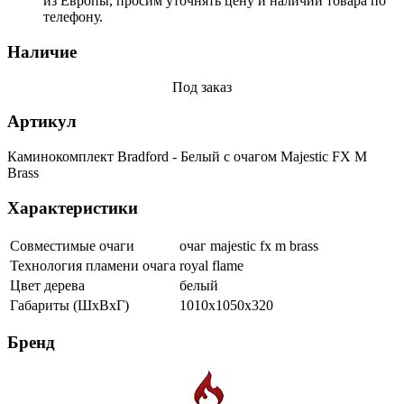
из Европы, просим уточнять цену и наличии товара по
телефону.
Наличие
Под заказ
Артикул
Каминокомплект Bradford - Белый с очагом Majestic FX M
Brass
Характеристики
Совместимые очаги
очаг majestic fx m brass
Технология пламени очага
royal flame
Цвет дерева
белый
Габариты (ШхВхГ)
1010x1050x320
Бренд