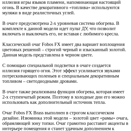
иллюзия игры языков пламени, напоминающая настоящий
огонь. В качестве декоративного «топлива» используются
муляжи в виде реалистичных углей.
В очаге предусмотрена 2-х уровневая система обогрева. В
комплекте к данной модели идет пульт ДУ, что позволит
включать и выключать его, не вставая с любимого кресла.
Классический очаг Fobos FX имеет два вариант воплощения
цветовых решений – строгий черный и изысканный золотой.
Данная модель представлена в черном цвете.
С помощью специальной подсветки в очаге создается
иллюзия горящего огня. Этот эффект усиливается звуками
потрескивающих поленьев и специальным декоративным
топливом – светодиодными дровами.
В очаге также реализована функция обогрева, которая имеет
2-х ступенчатый режим. Поэтому в холодные дни его можно
использовать как дополнительный источник тепла.
Очаг Fobos FX Brass выполнен в строгом классическом
дизайне. Изюминка этой модели – золотой цвет «рамы» очага,
обрамляющей зону топки. Очаг грамотно расставит акценты в
интерьере помещения и станет удачным дополнением к