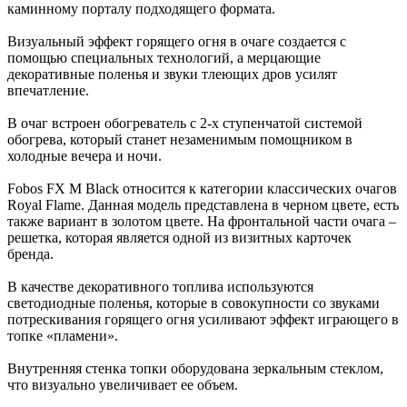
каминному порталу подходящего формата.
Визуальный эффект горящего огня в очаге создается с
помощью специальных технологий, а мерцающие
декоративные поленья и звуки тлеющих дров усилят
впечатление.
В очаг встроен обогреватель с 2-х ступенчатой системой
обогрева, который станет незаменимым помощником в
холодные вечера и ночи.
Fobos FX M Black относится к категории классических очагов
Royal Flame. Данная модель представлена в черном цвете, есть
также вариант в золотом цвете. На фронтальной части очага –
решетка, которая является одной из визитных карточек
бренда.
В качестве декоративного топлива используются
светодиодные поленья, которые в совокупности со звуками
потрескивания горящего огня усиливают эффект играющего в
топке «пламени».
Внутренняя стенка топки оборудована зеркальным стеклом,
что визуально увеличивает ее объем.