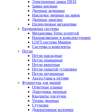
Электронные замки DESI
Замки врезные
Дверные задвижки
Накладки дверные на замок
Дверные защелки
Цилиндровые механизмы
Раздвижные системы
Механизмы Terno scorrevoli
Направляющие и комплектующие
LOFT-cистема Mantion
Системы и комплекты
Петли
Петли накладные
Петли приварные
Петли ввертные
Петли скрытой установки
Петли пружинные
Аксессуары к петлям
Фурнитура для дверей
Ответные планки
Доводчики дверные
Квадраты для ручек
Упоры дверные
Стучалки
Декоративные колпачки