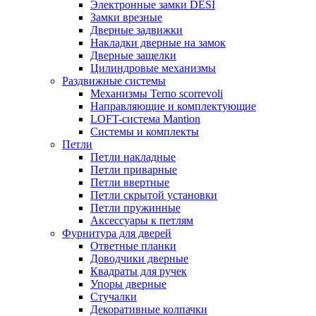
Электронные замки DESI
Замки врезные
Дверные задвижки
Накладки дверные на замок
Дверные защелки
Цилиндровые механизмы
Раздвижные системы
Механизмы Terno scorrevoli
Направляющие и комплектующие
LOFT-cистема Mantion
Системы и комплекты
Петли
Петли накладные
Петли приварные
Петли ввертные
Петли скрытой установки
Петли пружинные
Аксессуары к петлям
Фурнитура для дверей
Ответные планки
Доводчики дверные
Квадраты для ручек
Упоры дверные
Стучалки
Декоративные колпачки