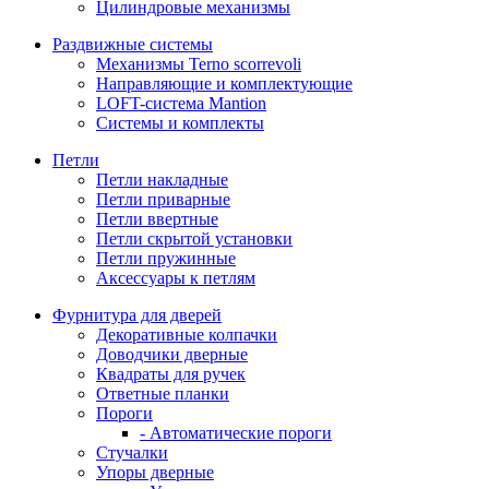
Цилиндровые механизмы
Раздвижные системы
Механизмы Terno scorrevoli
Направляющие и комплектующие
LOFT-cистема Mantion
Системы и комплекты
Петли
Петли накладные
Петли приварные
Петли ввертные
Петли скрытой установки
Петли пружинные
Аксессуары к петлям
Фурнитура для дверей
Декоративные колпачки
Доводчики дверные
Квадраты для ручек
Ответные планки
Пороги
- Автоматические пороги
Стучалки
Упоры дверные